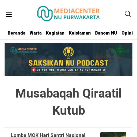
Beranda
Warta
Kegiatan
Keislaman
Banom NU
Opini
Musabaqah Qiraatil
Kutub
Lomba MQK Hari Santri Nasional