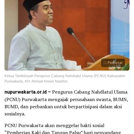
Perbesar
Ketua Tanfidziyah Pengurus Cabang Nahdlatul Ulama (PCNU) Kabupaten
Purwakarta, KH. Ahmad Anwar Nasihin.
nupurwakarta.or.id –
Pengurus Cabang Nahdlatul Ulama
(PCNU) Purwakarta mengajak perusahaan swasta, BUMN,
BUMD, dan perbankan untuk berpartisipasi dalam aksi
sosialnya.
PCNU Purwakarta akan menggelar bakti sosial
“Pemberian Kaki dan Tangan Palsu” bagi penyandang