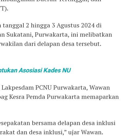
T).
 tanggal 2 hingga 3 Agustus 2024 di
an Sukatani, Purwakarta, ini melibatkan
wakilan dari delapan desa tersebut.
tukan Asosiasi Kades NU
tua Lakpesdam PCNU Purwakarta, Wawan
abag Kesra Pemda Purwakarta memaparkan
sepakatan bersama delapan desa inklusi
akat dan desa inklusi,” ujar Wawan.