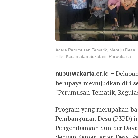
Acara Perumusan Tematik, Menuju Desa I
Hills, Kecamatan Sukatani, Purwakarta.
nupurwakarta.or.id –
Delapan
berupaya mewujudkan diri se
“Perumusan Tematik, Regulas
Program yang merupakan bag
Pembangunan Desa (P3PD) ini
Pengembangan Sumber Daya
dengan Kementerian Desa, P