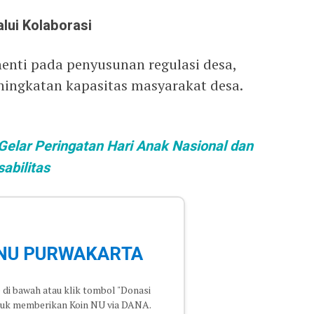
lui Kolaborasi
henti pada penyusunan regulasi desa,
eningkatan kapasitas masyarakat desa.
Gelar Peringatan Hari Anak Nasional dan
abilitas
 NU PURWAKARTA
di bawah atau klik tombol "Donasi
tuk memberikan Koin NU via DANA.