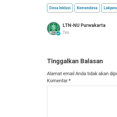
Desa Inklusi
Kemendesa
Lakpe
LTN-NU Purwakarta
Tim
Tinggalkan Balasan
Alamat email Anda tidak akan dip
Komentar
*