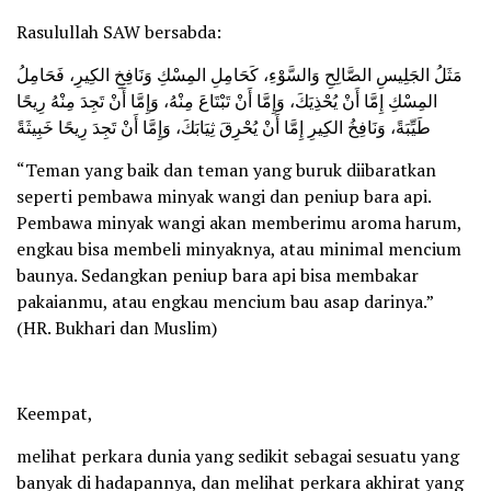
Rasulullah SAW bersabda:
مَثَلُ الجَلِيسِ الصَّالِحِ وَالسَّوْءِ، كَحَامِلِ المِسْكِ وَنَافِخِ الكِيرِ، فَحَامِلُ
المِسْكِ إِمَّا أَنْ يُحْذِيَكَ، وَإِمَّا أَنْ تَبْتَاعَ مِنْهُ، وَإِمَّا أَنْ تَجِدَ مِنْهُ رِيحًا
طَيِّبَةً، وَنَافِخُ الكِيرِ إِمَّا أَنْ يُحْرِقَ ثِيَابَكَ، وَإِمَّا أَنْ تَجِدَ رِيحًا خَبِيثَةً
“Teman yang baik dan teman yang buruk diibaratkan
seperti pembawa minyak wangi dan peniup bara api.
Pembawa minyak wangi akan memberimu aroma harum,
engkau bisa membeli minyaknya, atau minimal mencium
baunya. Sedangkan peniup bara api bisa membakar
pakaianmu, atau engkau mencium bau asap darinya.”
(HR. Bukhari dan Muslim)
Keempat,
melihat perkara dunia yang sedikit sebagai sesuatu yang
banyak di hadapannya, dan melihat perkara akhirat yang