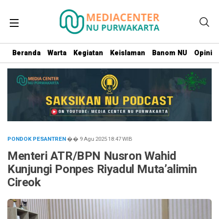
Beranda
Warta
Kegiatan
Keislaman
Banom NU
Opini
PONDOK PESANTREN
�� 9 Agu 2025
18:47
WIB
Menteri ATR/BPN Nusron Wahid
Kunjungi Ponpes Riyadul Muta’alimin
Cireok